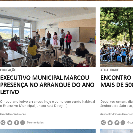
EDUCAÇÃO
ATUALIDADE
EXECUTIVO MUNICIPAL MARCOU
ENCONTRO 
PRESENÇA NO ARRANQUE DO ANO
MAIS DE 50
LETIVO
O novo ano letivo arrancou hoje e como vem sendo habitual
Decorreu ontem, dia
o Executivo Municipal juntou-se à Direç(...)
Senhora do Sabroso, 
#anoletivo
3educacao
#encontrodoidoso
#acaosoc
0 comentários
0 co