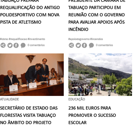
TABUAÇO PREPARA
PRESIDENTE DA CÂMARA DE
REQUALIFICAÇÃO DO ANTIGO
TABUAÇO PARTICIPOU EM
POLIDESPORTIVO COM NOVA
REUNIÃO COM O GOVERNO
PISTA DE ATLETISMO
PARA AVALIAR APOIOS APÓS
INCÊNDIO
#obras
#requalificacao
#investimento
#apoiodogoverno
#incendios
0 comentários
0 comentários
ATUALIDADE
EDUCAÇÃO
SECRETÁRIO DE ESTADO DAS
236 MIL EUROS PARA
FLORESTAS VISITA TABUAÇO
PROMOVER O SUCESSO
NO ÂMBITO DO PROJETO
ESCOLAR