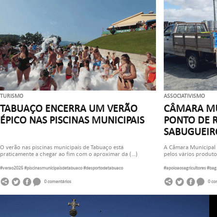
TURISMO
ASSOCIATIVISMO
TABUAÇO ENCERRA UM VERÃO
CÂMARA MU
ÉPICO NAS PISCINAS MUNICIPAIS
PONTO DE 
SABUGUEIR
O verão nas piscinas municipais de Tabuaço está
A Câmara Municipal 
praticamente a chegar ao fim com o aproximar da (...)
pelos vários produtor
#verao2025
#piscinasmunicipaisdetabuaco
#desportodetabuaco
#apoioaosagricultores
#bag
0 comentários
0 co