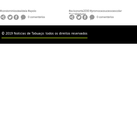
#condomíniosdealdeia
#apoio
#avisonorte2030
#promocaosucessoescolar
#candidaturas
0 comentários
0 comentários
© 2019 Noticias de Tabuaço: todos os direitos reservados