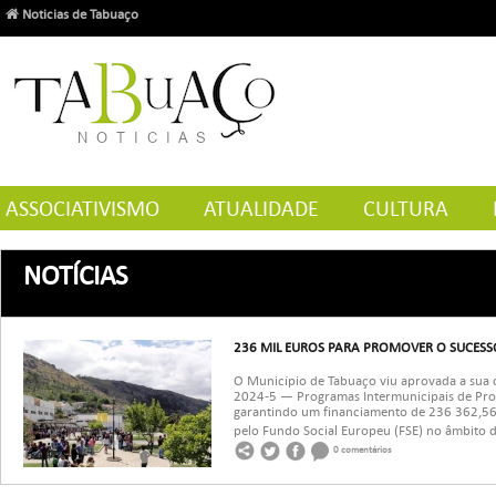
Noticias de Tabuaço
ASSOCIATIVISMO
ATUALIDADE
CULTURA
NOTÍCIAS
236 MIL EUROS PARA PROMOVER O SUCESS
O Município de Tabuaço viu aprovada a sua
2024-5 — Programas Intermunicipais de Prom
garantindo um financiamento de 236 362,56 
pelo Fundo Social Europeu (FSE) no âmbito 
0 comentários