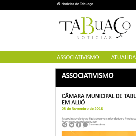
Noticias de Tabuaço
ASSOCIATIVISMO
ATUALID
ASSOCIATIVISMO
CÂMARA MUNICIPAL DE TAB
EM ALIJÓ
03 de Novembro de 2018
#associacaovaledouro
#galadeaniversariovaledouro
#teatrac
#camaramunicipaldetabuaco
0 comentários