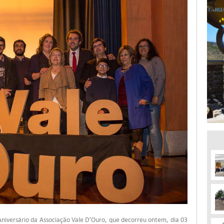
iversário da Associação Vale D’Ouro, que decorreu ontem, dia 03