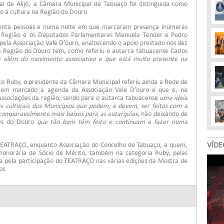
l de Alijó, a Câmara Municipal de Tabuaço foi distinguida como
to à cultura na Região do Douro.
uenta pessoas e numa noite em que marcaram presença inúmeras
da Região e os Deputados Parlamentares Manuela Tender e Pedro
s pela Associação Vale D’ouro, enaltecendo o apoio prestado nos dez
a Região do Douro tem, como referiu o autarca tabuacense Carlos
 além do movimento associativo e que está muito presente na
to Ruby, o presidente da Câmara Municipal referiu ainda a Rede de
 tem marcado a agenda da Associação Vale D’ouro e que é, na
 associações da região, sendo para o autarca tabuacense
uma ideia
 culturais dos Municípios que podem, e devem, ser feitas com a
incomparavelmente mais baixos para as autarquias
, não deixando de
ões do Douro
que tão bem têm feito e continuam a fazer numa
VÍDE
o TEATRAÇO, enquanto Associação do Concelho de Tabuaço, a quem,
o honorária de Sócio de Mérito, também na categoria Ruby, pelas
nda pela participação do TEATRAÇO nas várias edições da Mostra de
os.