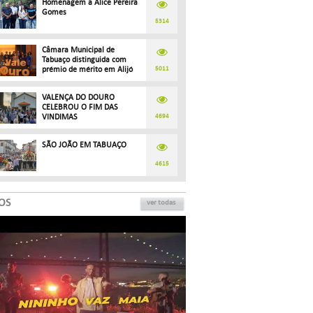
Homenagem a Alice Pereira
Gomes
5314
Câmara Municipal de
Tabuaço distinguida com
prémio de mérito em Alijó
5011
VALENÇA DO DOURO
CELEBROU O FIM DAS
VINDIMAS
4694
SÃO JOÃO EM TABUAÇO
4615
OS
ver todas