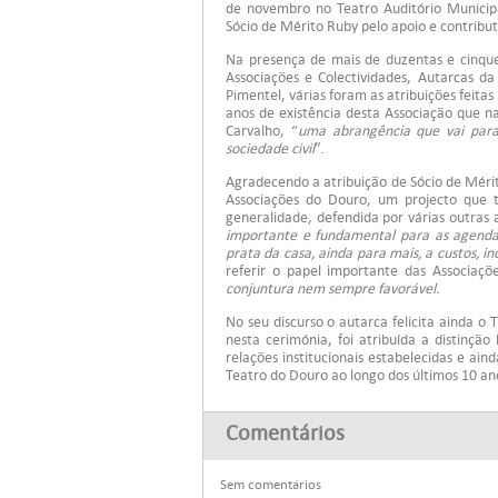
de novembro no Teatro Auditório Municipa
Sócio de Mérito Ruby pelo apoio e contribu
Na presença de mais de duzentas e cinq
Associações e Colectividades, Autarcas 
Pimentel, várias foram as atribuições feita
anos de existência desta Associação que n
Carvalho, “
uma abrangência que vai para
sociedade civil
”.
Agradecendo a atribuição de Sócio de Méri
Associações do Douro, um projecto que
generalidade, defendida por várias outras
importante e fundamental para as agendas
prata da casa, ainda para mais, a custos, 
referir o papel importante das Associaç
conjuntura nem sempre favorável.
No seu discurso o autarca felicita ainda 
nesta cerimónia, foi atribuída a distinçã
relações institucionais estabelecidas e ai
Teatro do Douro ao longo dos últimos 10 an
Comentários
Sem comentários