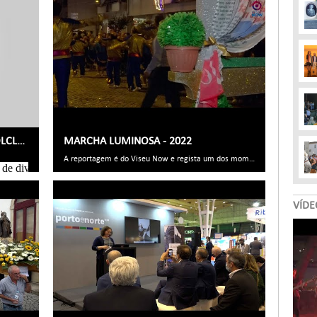
VI FESTIVAL INTERNACIONAL DE FOLCLORE
MARCHA LUMINOSA - 2022
A reportagem é do Viseu Now e regista um dos momentos mais aguardados das Festas Sanjoaninas do Concelho
, de diversos países e com culturas distintas, cerca de 200 músicos e 
VÍDE