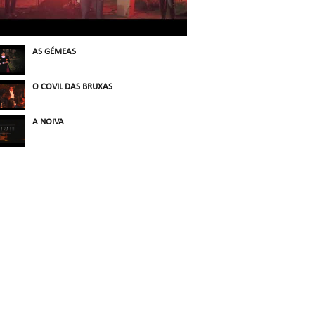
AS GÉMEAS
O COVIL DAS BRUXAS
A NOIVA
tesãos, com o intuito de incentivar turistas a visitar, comer, comprar
ara a hotelaria, restauração, produtores locais e artesãos, com o i