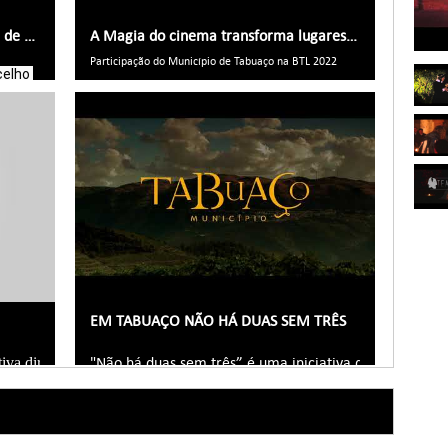
Procissão dos Padroeiros em Honra de S. João - 2022
A Magia do cinema transforma lugares comuns em destinos mágicos
Participação do Município de Tabuaço na BTL 2022
elho 
com 
os 
em 
EM TABUAÇO NÃO HÁ DUAS SEM TRÊS
iva direccionada para a hotelaria, restauração, produtores locais e ar
"Não há duas sem três” é uma iniciativa direcionada p