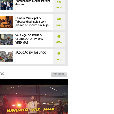
Homenagem a Alice Pereira
Gomes
5316
Câmara Municipal de
Tabuaço distinguida com
prémio de mérito em Alijó
5011
VALENÇA DO DOURO
CELEBROU O FIM DAS
VINDIMAS
4694
SÃO JOÃO EM TABUAÇO
dançarinos reuniram em Tabuaço trazendo danças do mundo para o Festiva
4615
OS
ver todas