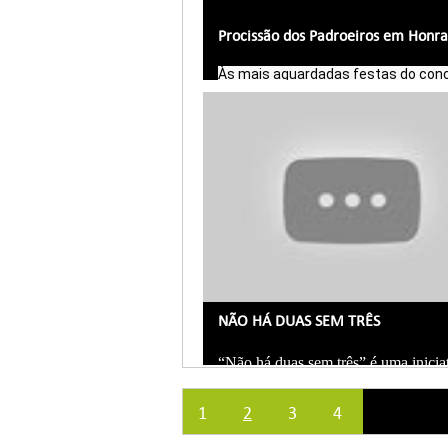
Às mais aguardadas festas do conc
de Tabuaço juntou-se o Viseu Now 
uma reportagem sobre um dos pont
altos - A Procissão dos Padroeiros 
Honra de S. João! 
NÃO HÁ DUAS SEM TRÊS
“Não há duas sem três” é uma iniciat
1
2
3
4