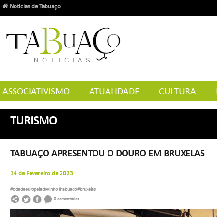
Noticias de Tabuaço
ASSOCIATIVISMO
ATUALIDADE
CULTURA
TURISMO
TABUAÇO APRESENTOU O DOURO EM BRUXELAS
14 de Fevereiro de 2023
#cidadeeuropeiadovinho
#tabuaco
#bruxelas
0 comentários